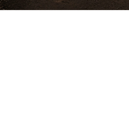
Фото и видео от экскур
ХронЭк